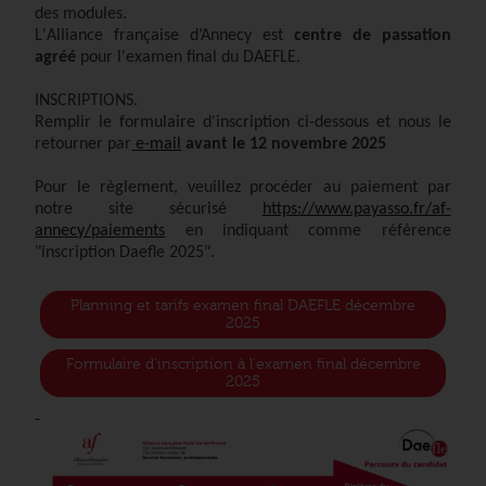
des modules.
L'Alliance française d’Annecy est
centre de passation
agréé
pour l'examen final du DAEFLE.
INSCRIPTIONS
.
Remplir le formulaire d'inscription ci-dessous et nous le
retourner par
e-mail
avant le 12 novembre 2025
Pour le règlement, veuillez procéder au paiement par
notre
site sécurisé
https://www.payasso.fr/af-
annecy/paiements
en indiquant comme référence
"inscription Daefle 2025"
.
Planning et tarifs examen final DAEFLE décembre
2025
Formulaire d'inscription à l'examen final décembre
2025