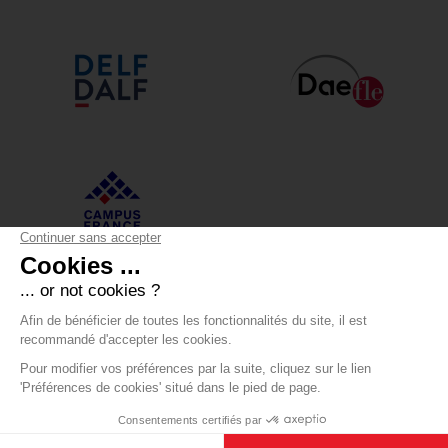
Alliance Française Annecy
12 boulevard du Lycée - 74000 Annecy
+33 (0)4 50 05 43 30
Certificat Qualiopi
-
Livret d'accueil
-
Règlement intérieur
-
Formulaire de réclamation
-
Mentions légales
-
Contact
-
CGV
-
Modifier les cookies
-
BOONDOOA