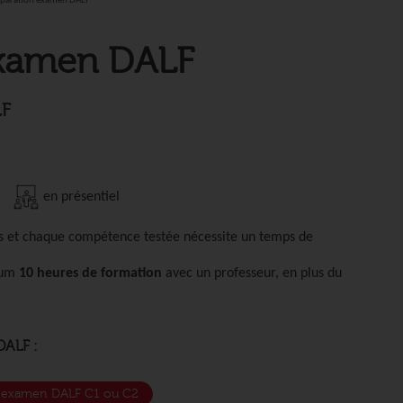
n à
paration examen DALF
n DALF
examen DALF
LF
m
en présentiel
ts et chaque compétence testée nécessite un temps de
imum
10 heures de formation
avec un professeur, en plus du
DALF :
on examen DALF C1 ou C2