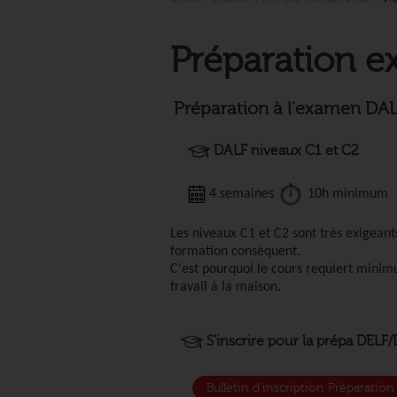
Préparatio
Accueil
Examens
DELF DALF - test de français
Pré
l'exame
Préparation 
Préparation à l'examen DA
DALF niveaux C1 et C2
4 semaines
10h minimu
Les niveaux C1 et C2 sont très exigean
formation conséquent.
C'est pourquoi le cours requiert min
travail à la maison.
S'inscrire pour la prépa DELF/
Bulletin d'inscription Préparati