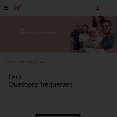
fr
FAQ
Réponses à vos questions
Accueil
Infos pratiques
FAQ
FAQ
Questions fréquentes