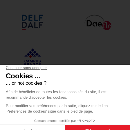
Alliance Française Annecy
12 boulevard du Lycée - 74000 Annecy
+33 (0)4 50 05 43 30
Certificat Qualiopi
-
Livret d'accueil
-
Règlement intérieur
-
Formulaire de réclamation
-
Mentions légales
-
Contact
-
CGV
-
Modifier les cookies
-
BOONDOOA