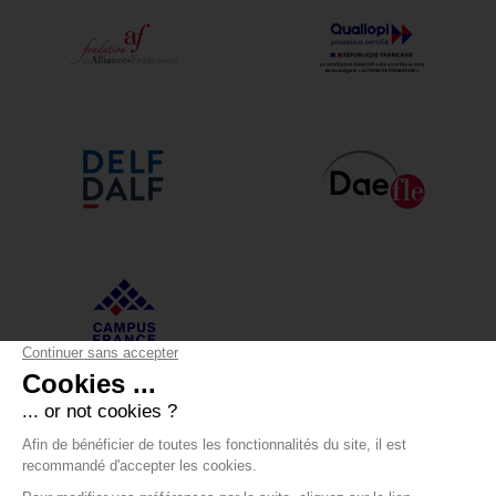
Alliance Française Annecy
12 boulevard du Lycée - 74000 Annecy
+33 (0)4 50 05 43 30