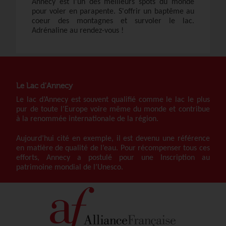
Annecy est l'un des meilleurs spots du monde
pour voler en parapente. S'offrir un baptême au
coeur des montagnes et survoler le lac.
Adrénaline au rendez-vous !
Le Lac d'Annecy
Le lac d’Annecy est souvent qualifié comme le lac le plus
pur de toute l’Europe voire même du monde et contribue
à la renommée internationale de la région.
Aujourd’hui cité en exemple, il est devenu une référence
en matière de qualité de l’eau. Pour récompenser tous ces
efforts, Annecy a postulé pour une Inscription au
patrimoine mondial de l’Unesco.