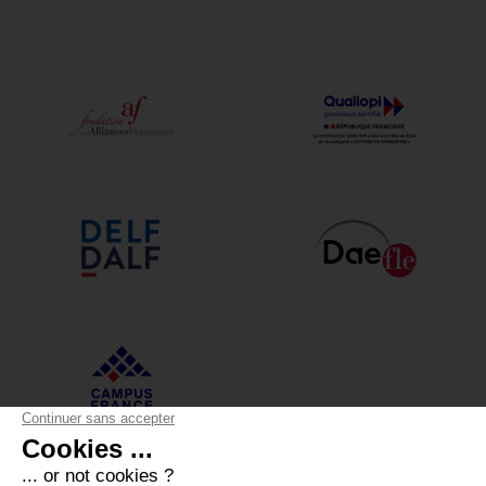
Alliance Française Annecy
12 boulevard du Lycée - 74000 Annecy