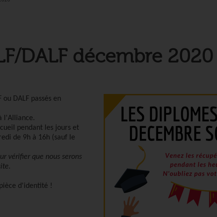
 2020
LF/DALF décembre 2020
LF ou DALF
passés en
 l'Alliance.
cueil pendant les jours et
edi de 9h à 16h (sauf le
ur vérifier que nous serons
ite.
ièce d'identité !