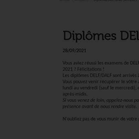
Accueil
Actualités
Diplômes DELF/DALF juin 2021
Diplômes DEL
28/09/2021
Vous aviez réussi les examens de DE
2021 ?
Félicitations !
Les diplômes DELF/DALF sont arrivés à
Vous pouvez venir récupérer le vôtre à
lundi au vendredi (sauf le mercredi), 
après-midis.
Si vous venez de loin, appelez-nous po
présence avant de nous rendre visite.
N'oubliez pas de vous munir de votre p