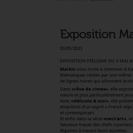
Accueil
Actualités
Exposition Markiz
Exposition Ma
03/05/2021
EXPOSITION FEELIGNE DU 3 MAI A
Markiz
nous invite à cheminer à tra
thématiques reliées par une même s
de lignes noires qui sillonnent la toi
Dans
«rêve de cimes»
, elle expri
nature et plus particulièrement po
Avec
«délicate & sun»
, elle prése
empreints d’un esprit « French Alps 
et contemporain.
Et enfin dans la série
«nect’art»
, o
fabuleux travail des chefs cuisiniers
légumes à travers leurs assiettes.