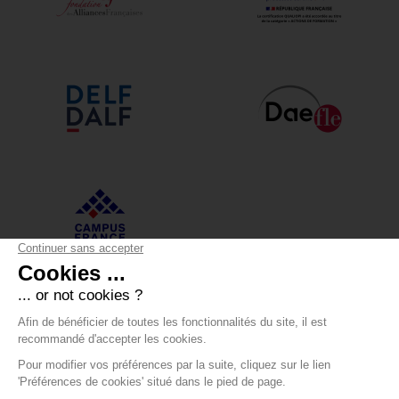
Alliance Française Annecy
12 boulevard du Lycée - 74000 Annecy
+33 (0)4 50 05 43 30